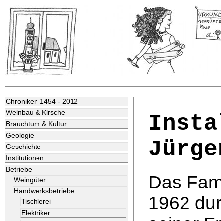
Chroniken 1454 - 2012
Weinbau & Kirsche
Insta
Brauchtum & Kultur
Geologie
Jürge
Geschichte
Institutionen
Betriebe
Das Fam
Weingüter
Handwerksbetriebe
1962 dur
Tischlerei
Elektriker