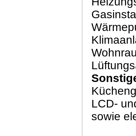
Heizungs
Gasinsta
Wärmepu
Klimaanl
Wohnrau
Lüftungs
Sonstig
Küchenge
LCD- un
sowie el