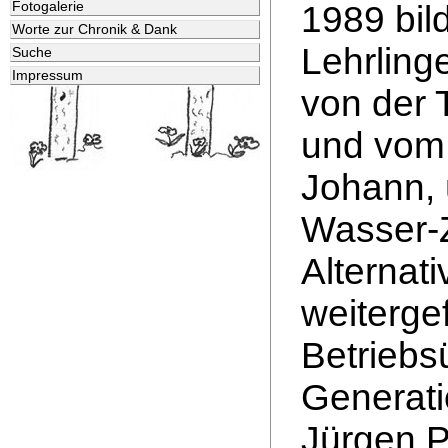
Fotogalerie
1989 bil
Worte zur Chronik & Dank
Lehrling
Suche
Impressum
von der 
und vom
Johann,
Wasser-Z
Alternati
weitergef
Betriebs
Generati
Jürgen P