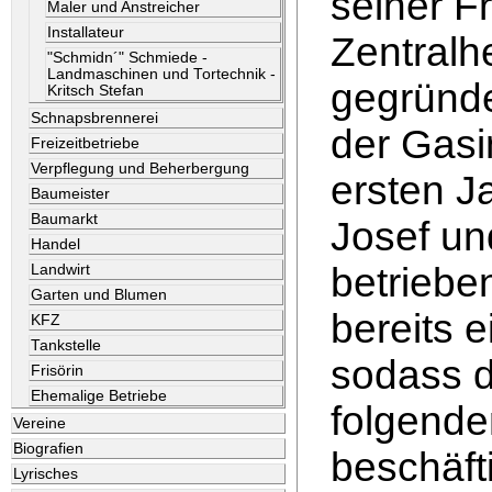
seiner F
Maler und Anstreicher
Installateur
Zentral
"Schmidn´" Schmiede -
Landmaschinen und Tortechnik -
gegründe
Kritsch Stefan
Schnapsbrennerei
der Gasi
Freizeitbetriebe
Verpflegung und Beherbergung
ersten J
Baumeister
Baumarkt
Josef un
Handel
betriebe
Landwirt
Garten und Blumen
bereits e
KFZ
Tankstelle
sodass d
Frisörin
Ehemalige Betriebe
folgende
Vereine
Biografien
beschäfti
Lyrisches