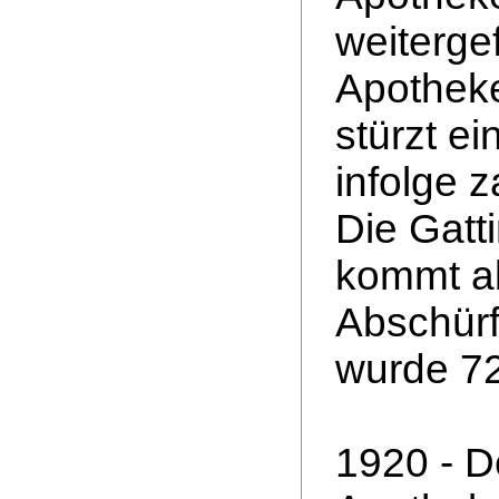
weiterge
Apotheke
stürzt e
infolge 
Die Gatti
kommt ab
Abschür
wurde 72
1920 - D