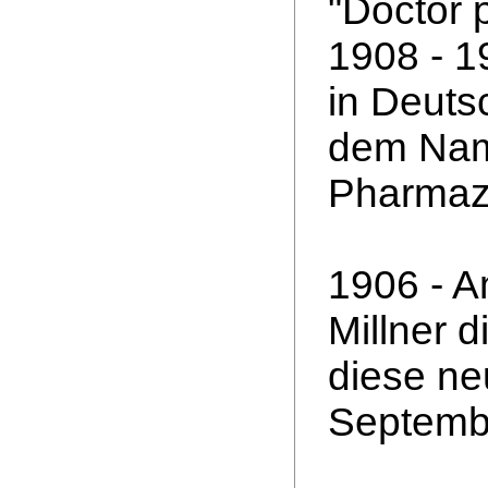
"Doctor 
1908 - 1
in Deutsc
dem Name
Pharmazi
1906 - A
Millner 
diese ne
Septemb