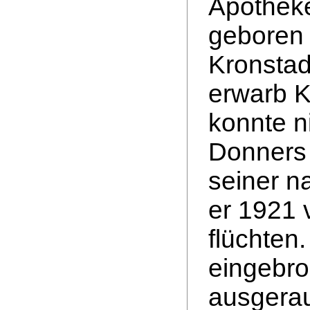
Apotheke
geboren 
Kronstad
erwarb K
konnte n
Donners 
seiner n
er 1921 
flüchten
eingebr
ausgerau