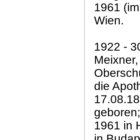
1961 (im
Wien.
1922 - 3
Meixner,
Oberschü
die Apot
17.08.18
geboren;
1961 in 
in Budap