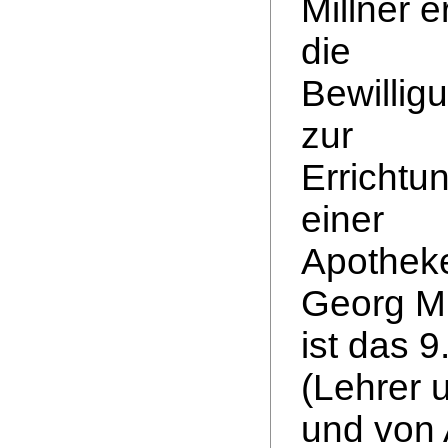
Millner e
die
Bewillig
zur
Errichtu
einer
Apothek
Georg Mi
ist das 
(Lehrer 
und von