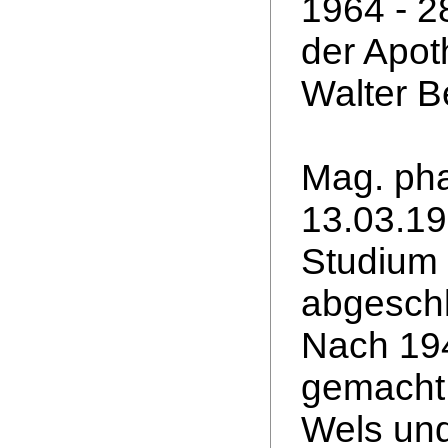
1964 - 2
der Apot
Walter B
Mag. pha
13.03.19
Studium 
abgeschl
Nach 194
gemacht.
Wels und