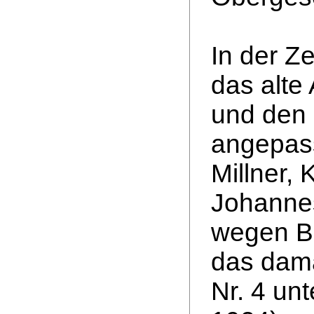
In der Z
das alte
und den 
angepass
Millner,
Johannes
wegen Ba
das dama
Nr. 4 un