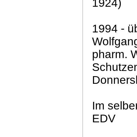
1924)
1994 - ü
Wolfgan
pharm. W
Schutze
Donnersk
Im selbe
EDV