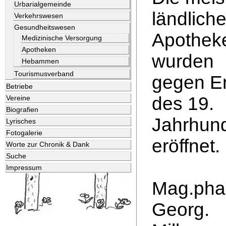
Urbarialgemeinde
ländlich
Verkehrswesen
Gesundheitswesen
Apothek
Medizinische Versorgung
Apotheken
wurden
Hebammen
Tourismusverband
gegen E
Betriebe
des 19.
Vereine
Biografien
Jahrhund
Lyrisches
Fotogalerie
eröffnet.
Worte zur Chronik & Dank
Suche
Impressum
Mag.pha
Georg.