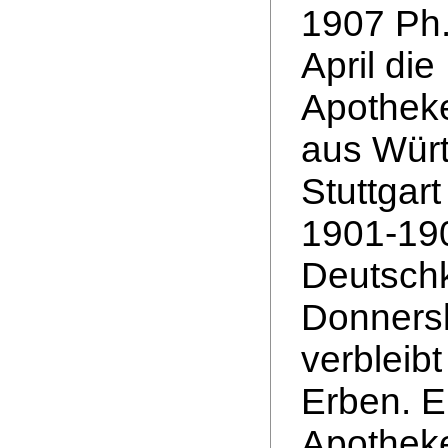
1907 Ph
April di
Apotheke
aus Würt
Stuttgart
1901-190
Deutschkr
Donnersk
verbleib
Erben. Ei
Apothek