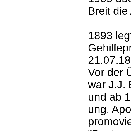
Breit di
1893 leg
Gehilfep
21.07.18
Vor der 
war J.J. B
und ab 1
ung. Apo
promovie