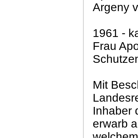
Argeny v
1961 - k
Frau Apo
Schutzen
Mit Besc
Landesre
Inhaber 
erwarb 
welchem 