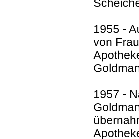
Scheich
1955 - A
von Frau
Apothek
Goldman
1957 - 
Goldmann
übernahm
Apotheke