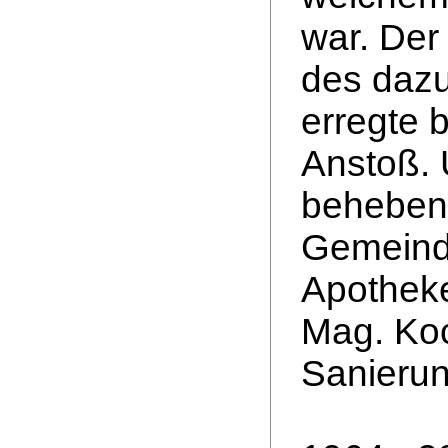
war. Der
des daz
erregte 
Anstoß. 
beheben,
Gemeind
Apotheke
Mag. Koc
Sanierun