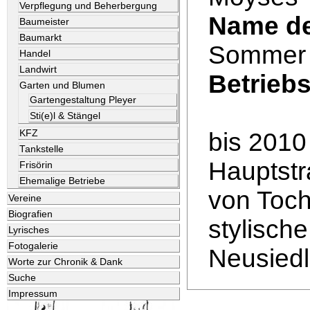
Verpflegung und Beherbergung
Name de
Baumeister
Baumarkt
Sommer 
Handel
Landwirt
Betrieb
Garten und Blumen
Gartengestaltung Pleyer
Sti(e)l & Stängel
KFZ
bis 2010
Tankstelle
Hauptst
Frisörin
Ehemalige Betriebe
von Toch
Vereine
Biografien
stylische
Lyrisches
Fotogalerie
Neusiedl
Worte zur Chronik & Dank
Suche
Impressum