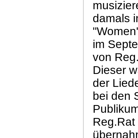
musizier
damals i
"Women's
im Septe
von Reg.
Dieser w
der Lied
bei den 
Publikum
Reg.Rat 
übernahm