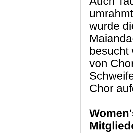
Auch Tau
umrahmt.
wurde di
Maiandac
besucht 
von Chor
Schweife
Chor auf
Women's
Mitglied