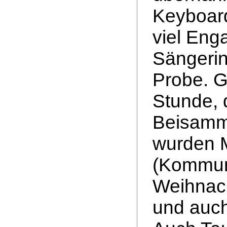
Keyboard
viel Eng
Sängerin
Probe. G
Stunde, 
Beisamm
wurden M
(Kommuni
Weihnach
und auc